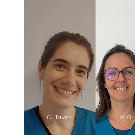
C. Taveau
P. G