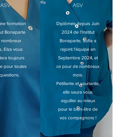
ASV
ASV
une formation
Diplômée depuis Juin
itut Bonaparte
2024 de l'Institut
e nombreux
Bonaparte, Sofia a
s, Elsa vous
rejoint l'équipe en
lera toujours
Septembre 2024, et
te pour toutes
ce pour de nombreux
questions.
mois.
Pétillante et souriante,
elle saura vous
aiguiller au mieux
pour le bien-être de
vos compagnons !