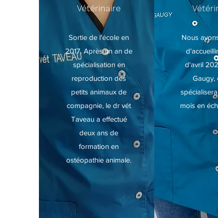
Vétérinaire
Vétéri
Sortie de l'école en
Nous avons 
2017. Après un an de
d'accueilli
spécialisation en
d'avril 20
reproduction des
Gaugy, 
petits animaux de
spécialisera
compagnie, le dr vét
mois en éch
Taveau a effectué
deux ans de
formation en
ostéopathie animale.