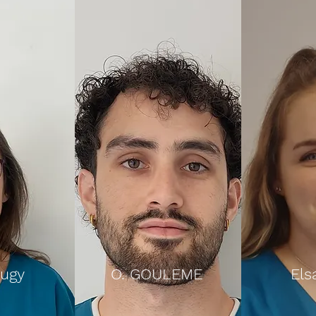
augy
O. GOULEME
Els