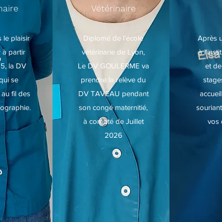
naire
Vétérinaire
le plaisir
Diplomé de l'école
Après 
r à partir
vétérinarie de Lyon,
à l'inst
25, la DV
Le DV GOULERME va
et d
qui se
prendre la relève du
stage
 au fil des
DV TAVEAU pendant
accueil
ographie.
son congé maternitié,
sourian
à compté de Juillet
vos 
2026